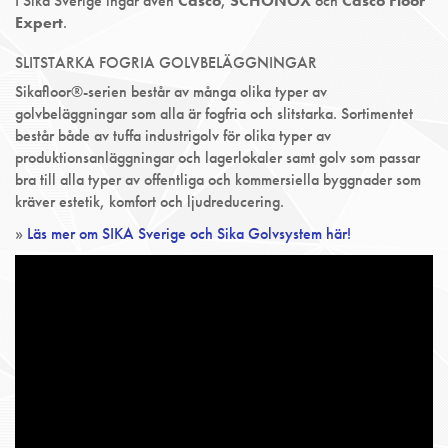
I Sika Sverige ingår även
Casco
,
SCHÖNOX
och
Casco Floor
Expert
.
SLITSTARKA FOGRIA GOLVBELÄGGNINGAR
Sikafloor®-serien består av många olika typer av
golvbeläggningar som alla är fogfria och slitstarka. Sortimentet
består både av tuffa industrigolv för olika typer av
produktionsanläggningar och lagerlokaler samt golv som passar
bra till alla typer av offentliga och kommersiella byggnader som
kräver estetik, komfort och ljudreducering.
»
Läs mer om SIKA Sverige och Sika Golvsystem här!