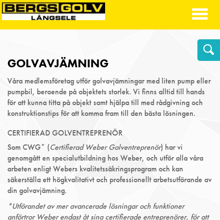
Toggl
naviga
GOLVAVJÄMNING
Våra medlemsföretag utför golvavjämningar med liten pump eller
pumpbil, beroende på objektets storlek. Vi finns alltid till hands
för att kunna titta på objekt samt hjälpa till med rådgivning och
konstruktionstips för att komma fram till den bästa lösningen.
CERTIFIERAD GOLVENTREPRENÖR
Som CWG* (
Certifierad Weber Golventreprenör
) har vi
genomgått en specialutbildning hos Weber, och utför alla våra
arbeten enligt Webers kvalitetssäkringsprogram och kan
säkerställa ett högkvalitativt och professionellt arbetsutförande av
din golvavjämning.
*Utförandet av mer avancerade lösningar och funktioner
anförtror Weber endast åt sina certifierade entreprenörer, för att